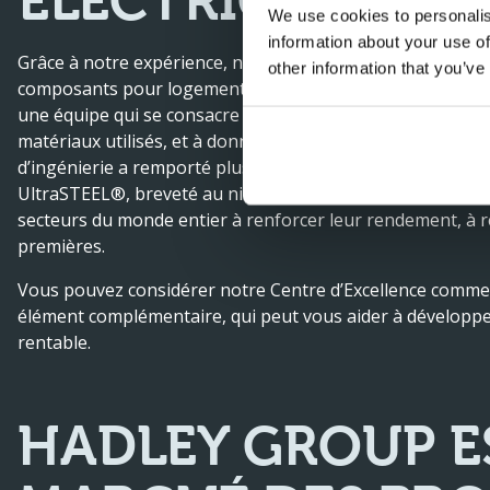
ÉLECTRIQUES
We use cookies to personalis
information about your use of
Grâce à notre expérience, nous savons exactement ce qui p
other information that you’ve
composants pour logements de batterie. Au sein du Hadle
une équipe qui se consacre à plein temps à l’amélioration d
matériaux utilisés, et à donner réponse à toutes vos ques
d’ingénierie a remporté plusieurs prix pour ses solution
UltraSTEEL®, breveté au niveau international. Avec Ultra
secteurs du monde entier à renforcer leur rendement, à réd
premières.
Vous pouvez considérer notre Centre d’Excellence comme
élément complémentaire, qui peut vous aider à développe
rentable.
HADLEY GROUP E