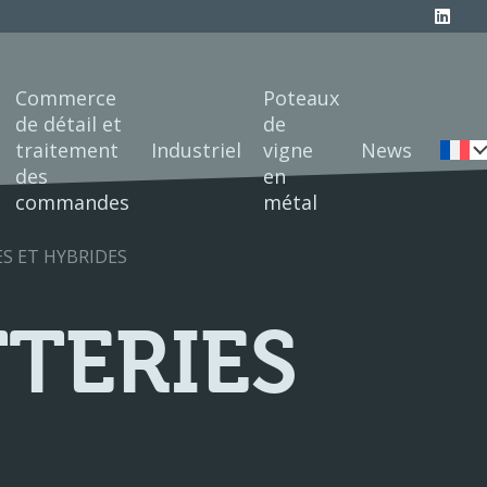
Commerce
Poteaux
de détail et
de
traitement
Industriel
vigne
News
des
en
commandes
métal
S ET HYBRIDES
TERIES