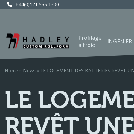
+44(0)121 555 1300
Profilage
INGÉNIERI
à froid
Home
»
News
»
LE LOGEMENT DES BATTERIES REVÊT U
LE LOGEME
REVÊT UN