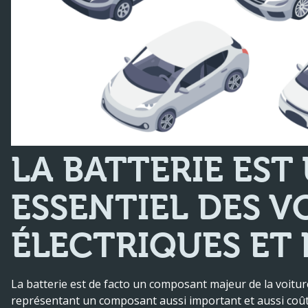
LA BATTERIE EST
ESSENTIEL DES V
ÉLECTRIQUES ET
La batterie est de facto un composant majeur de la voiture
représentant un composant aussi important et aussi coûte