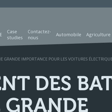
Case
Contactez-
E
Automobile
Agriculture
studies
nous
NE GRANDE IMPORTANCE POUR LES VOITURES ÉLECTRIQUE
NT DES BAT
E GRANDE