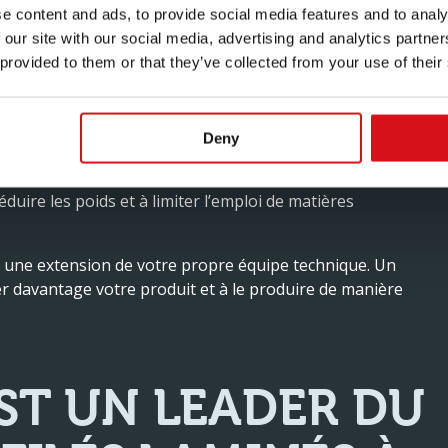
e content and ads, to provide social media features and to analy
 our site with our social media, advertising and analytics partn
eut et ne peut pas être utilisé dans le profilage des
 provided to them or that they’ve collected from your use of their
y Group, nous disposons du Centre d’Excellence. C’est
e la technologie qui se cache derrière le profilage et les
tions. Au cours des dernières années, cette équipe
Deny
s innovantes. Un bel exemple est notre procédé
STEEL®, nous avons aidé des clients de différents
uire les poids et à limiter l’emploi de matières
 une extension de votre propre équipe technique. Un
r davantage votre produit et à le produire de manière
ST UN LEADER DU