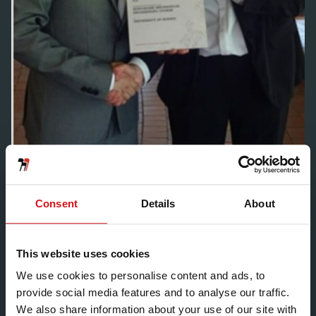
De Institution of Mechanical Engineers (IMechE)
Consent
Details
About
Southern Region heeft het werk van Robert Ng, een
van de nieuwste Research and Development-
ingenieurs van de Hadley Group, erkend door hem te
This website uses cookies
benoemen tot Best Bachelor of Engineering Final Year
We use cookies to personalise content and ads, to
Project (beste bachelor van het technische
provide social media features and to analyse our traffic.
eindejaarsproject) van 2016.Robert Ng is afgestudeerd
We also share information about your use of our site with
aan de Universiteit van Sussex, na het