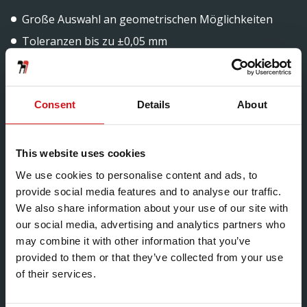
Große Auswahl an geometrischen Möglichkeiten
Toleranzen bis zu ±0,05 mm
SPC und Prozessfähigkeitsanalyse
Geeignet für Eisen-, Nichteisen-, Edelstahl- und
andere schmiedbare Metalle
Consent
Details
About
Fähigkeit, Materialien mit polierten Oberflächen und
vorbeschichteten Materialien zu formen
This website uses cookies
Inline-Funktionen wie Lochstanzen, Kerben, Prägen
We use cookies to personalise content and ads, to
und Ablängen
provide social media features and to analyse our traffic.
Inline-Schweißen ermöglicht geschlossene Formen
We also share information about your use of our site with
our social media, advertising and analytics partners who
may combine it with other information that you’ve
provided to them or that they’ve collected from your use
of their services.