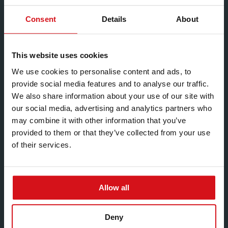
“Nous employons une machine spéciale, munie d’une
tête vibrante, pour enfoncer les piquets dans le sol,
Consent
Details
About
puis nous en avons une plus grande, dotée d’un
renfort pour les crépines au bout. Nous créons
certains treillis de grande taille, permettant de mieux
This website uses cookies
exploiter les différentes orientations des terrains et
We use cookies to personalise content and ads, to
chaque aspect du terrain”.
provide social media features and to analyse our traffic.
We also share information about your use of our site with
our social media, advertising and analytics partners who
Une des installations les plus récentes de piquets de
may combine it with other information that you’ve
Hadley Group pour treillis, par VineCare, couvre une
provided to them or that they’ve collected from your use
superficie de quatre hectares du vignoble Four Boys,
of their services.
près de Bodiam, dans l’East Sussex, où la société une
assistance au niveau de la main-d’œuvre et d’une
consultance.
Allow all
Paul Woodrow-­Hill ajoute: “Au Four Boys Vineyard,
Deny
nous avons planté au départ, en 2009, les cépages